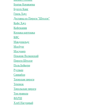
Братья Караваевы
Бургер Кинг
Гриль Хаус
Доставка из Пироги "Штолле"
Кофе Хауз
Кофемания
Крошка картошка
КФС
Макдональдс
Мосбург
Мосдонер
Пекарня Волконский
Пироги Штолле
Поль Бейкери
Руспыш
Синнабон
Татарские пироги
Теремок
Тирольские пироги
Три правила
ФАРШ
Хлеб Насущный