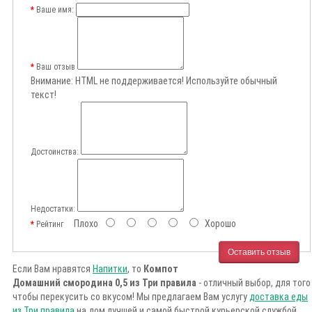
Ваше имя:
Ваш отзыв
Внимание:
HTML не поддерживается! Используйте обычный
текст!
Достоинства:
Недостатки:
Плохо
Хорошо
Рейтинг
Оставить отзыв
Если Вам нравятся
Напитки
, то
Компот
Домашний смородина 0,5 из Три правила
- отличный выбор, для того
чтобы перекусить со вкусом! Мы предлагаем Вам услугу
доставка еды
из Три правила
на дом лучшей и самой быстрой курьерской службой