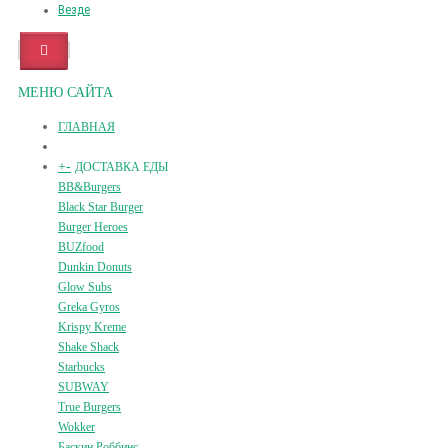
Везде
МЕНЮ САЙТА
ГЛАВНАЯ
+
-
ДОСТАВКА ЕДЫ
BB&Burgers
Black Star Burger
Burger Heroes
BUZfood
Dunkin Donuts
Glow Subs
Greka Gyros
Krispy Kreme
Shake Shack
Starbucks
SUBWAY
True Burgers
Wokker
Баскин Роббинс