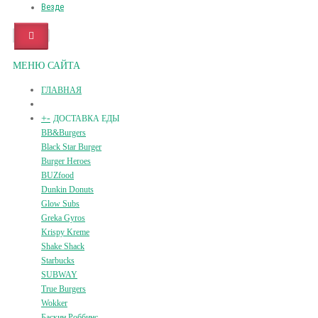
Везде
МЕНЮ САЙТА
ГЛАВНАЯ
+
-
ДОСТАВКА ЕДЫ
BB&Burgers
Black Star Burger
Burger Heroes
BUZfood
Dunkin Donuts
Glow Subs
Greka Gyros
Krispy Kreme
Shake Shack
Starbucks
SUBWAY
True Burgers
Wokker
Баскин Роббинс