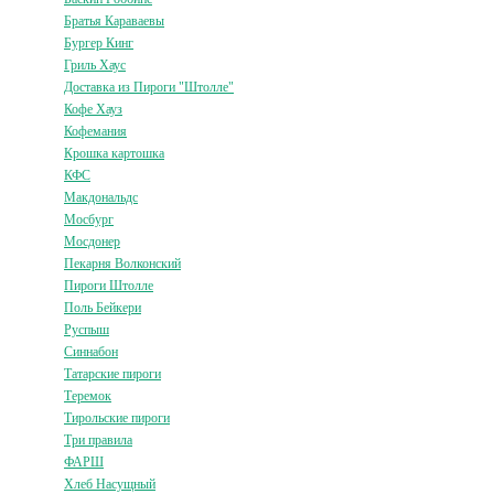
Братья Караваевы
Бургер Кинг
Гриль Хаус
Доставка из Пироги "Штолле"
Кофе Хауз
Кофемания
Крошка картошка
КФС
Макдональдс
Мосбург
Мосдонер
Пекарня Волконский
Пироги Штолле
Поль Бейкери
Руспыш
Синнабон
Татарские пироги
Теремок
Тирольские пироги
Три правила
ФАРШ
Хлеб Насущный