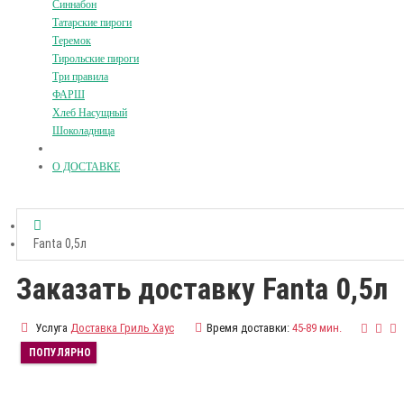
Синнабон
Татарские пироги
Теремок
Тирольские пироги
Три правила
ФАРШ
Хлеб Насущный
Шоколадница
О ДОСТАВКЕ
Fanta 0,5л
Заказать доставку Fanta 0,5л
Услуга
Доставка Гриль Хаус
Время доставки:
45-89 мин.
ПОПУЛЯРНО