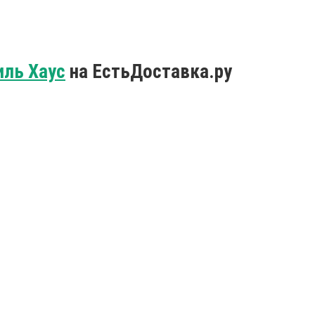
иль Хаус
на ЕстьДоставка.ру