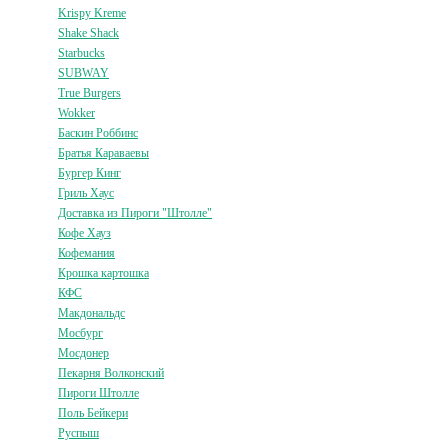
Krispy Kreme
Shake Shack
Starbucks
SUBWAY
True Burgers
Wokker
Баскин Роббинс
Братья Караваевы
Бургер Кинг
Гриль Хаус
Доставка из Пироги "Штолле"
Кофе Хауз
Кофемания
Крошка картошка
КФС
Макдональдс
Мосбург
Мосдонер
Пекарня Волконский
Пироги Штолле
Поль Бейкери
Руспыш