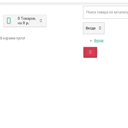
0
Tоваров,
на
0 р.
Везде
В корзине пусто!
Везде