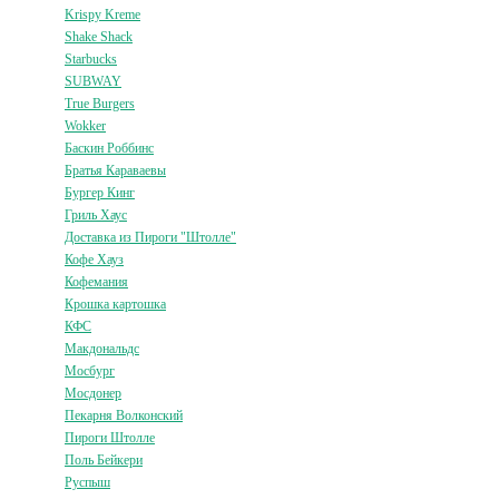
Krispy Kreme
Shake Shack
Starbucks
SUBWAY
True Burgers
Wokker
Баскин Роббинс
Братья Караваевы
Бургер Кинг
Гриль Хаус
Доставка из Пироги "Штолле"
Кофе Хауз
Кофемания
Крошка картошка
КФС
Макдональдс
Мосбург
Мосдонер
Пекарня Волконский
Пироги Штолле
Поль Бейкери
Руспыш