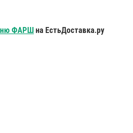
еню ФАРШ
на ЕстьДоставка.ру