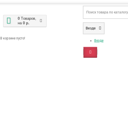
0
Tоваров,
на
0 р.
Везде
В корзине пусто!
Везде