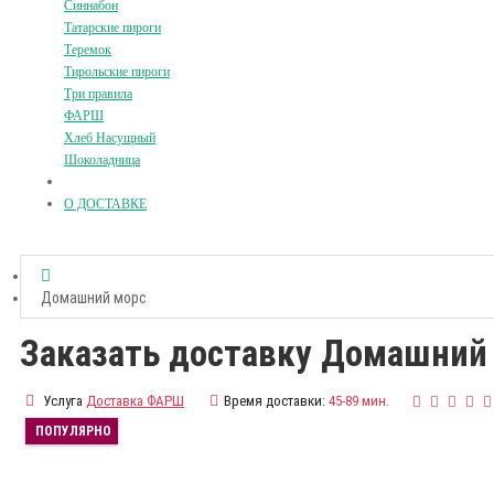
Синнабон
Татарские пироги
Теремок
Тирольские пироги
Три правила
ФАРШ
Хлеб Насущный
Шоколадница
О ДОСТАВКЕ
Домашний морс
Заказать доставку Домашний
Услуга
Доставка ФАРШ
Время доставки:
45-89 мин.
ПОПУЛЯРНО