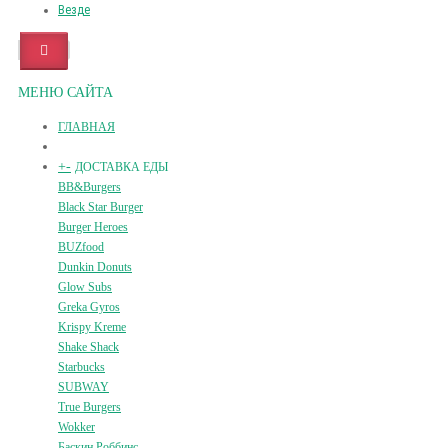
Везде
МЕНЮ САЙТА
ГЛАВНАЯ
+
-
ДОСТАВКА ЕДЫ
BB&Burgers
Black Star Burger
Burger Heroes
BUZfood
Dunkin Donuts
Glow Subs
Greka Gyros
Krispy Kreme
Shake Shack
Starbucks
SUBWAY
True Burgers
Wokker
Баскин Роббинс