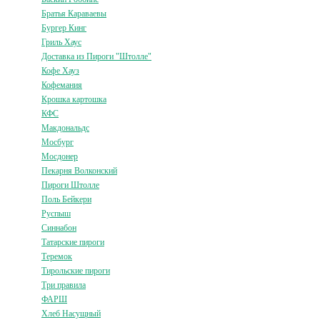
Братья Караваевы
Бургер Кинг
Гриль Хаус
Доставка из Пироги "Штолле"
Кофе Хауз
Кофемания
Крошка картошка
КФС
Макдональдс
Мосбург
Мосдонер
Пекарня Волконский
Пироги Штолле
Поль Бейкери
Руспыш
Синнабон
Татарские пироги
Теремок
Тирольские пироги
Три правила
ФАРШ
Хлеб Насущный