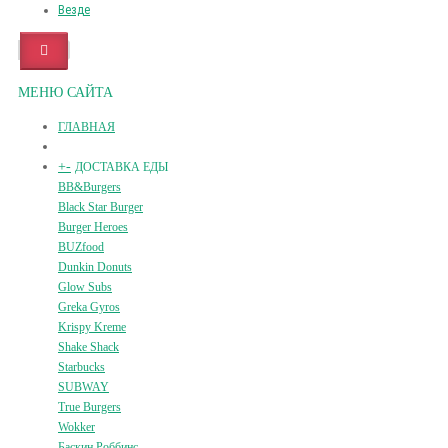
Везде
МЕНЮ САЙТА
ГЛАВНАЯ
+
-
ДОСТАВКА ЕДЫ
BB&Burgers
Black Star Burger
Burger Heroes
BUZfood
Dunkin Donuts
Glow Subs
Greka Gyros
Krispy Kreme
Shake Shack
Starbucks
SUBWAY
True Burgers
Wokker
Баскин Роббинс