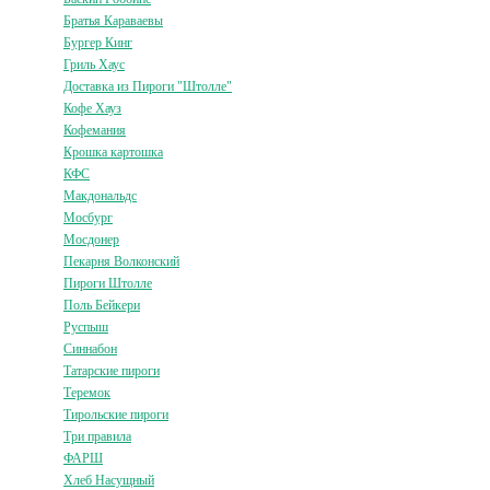
Братья Караваевы
Бургер Кинг
Гриль Хаус
Доставка из Пироги "Штолле"
Кофе Хауз
Кофемания
Крошка картошка
КФС
Макдональдс
Мосбург
Мосдонер
Пекарня Волконский
Пироги Штолле
Поль Бейкери
Руспыш
Синнабон
Татарские пироги
Теремок
Тирольские пироги
Три правила
ФАРШ
Хлеб Насущный