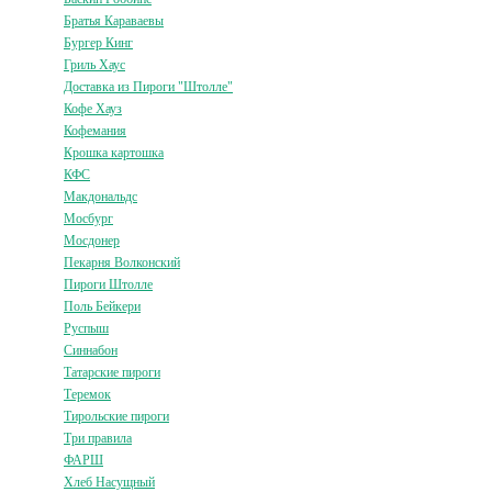
Братья Караваевы
Бургер Кинг
Гриль Хаус
Доставка из Пироги "Штолле"
Кофе Хауз
Кофемания
Крошка картошка
КФС
Макдональдс
Мосбург
Мосдонер
Пекарня Волконский
Пироги Штолле
Поль Бейкери
Руспыш
Синнабон
Татарские пироги
Теремок
Тирольские пироги
Три правила
ФАРШ
Хлеб Насущный