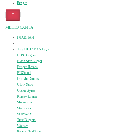
Везде
МЕНЮ САЙТА
ГЛАВНАЯ
+
-
ДОСТАВКА ЕДЫ
BB&Burgers
Black Star Burger
Burger Heroes
BUZfood
Dunkin Donuts
Glow Subs
Greka Gyros
Krispy Kreme
Shake Shack
Starbucks
SUBWAY
True Burgers
Wokker
Баскин Роббинс