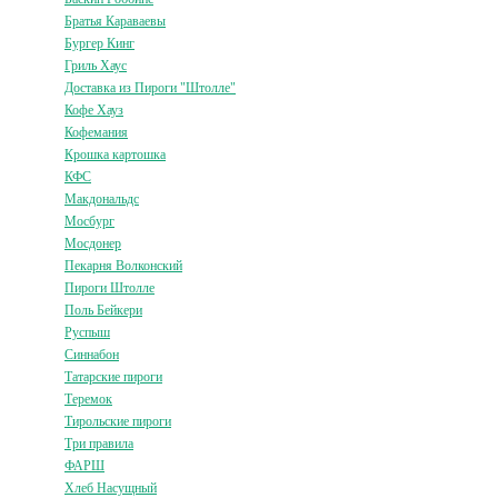
Братья Караваевы
Бургер Кинг
Гриль Хаус
Доставка из Пироги "Штолле"
Кофе Хауз
Кофемания
Крошка картошка
КФС
Макдональдс
Мосбург
Мосдонер
Пекарня Волконский
Пироги Штолле
Поль Бейкери
Руспыш
Синнабон
Татарские пироги
Теремок
Тирольские пироги
Три правила
ФАРШ
Хлеб Насущный