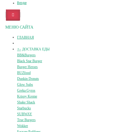
Везде
МЕНЮ САЙТА
ГЛАВНАЯ
+
-
ДОСТАВКА ЕДЫ
BB&Burgers
Black Star Burger
Burger Heroes
BUZfood
Dunkin Donuts
Glow Subs
Greka Gyros
Krispy Kreme
Shake Shack
Starbucks
SUBWAY
True Burgers
Wokker
Баскин Роббинс