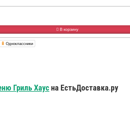
В корзину
Одноклассники
еню Гриль Хаус
на ЕстьДоставка.ру