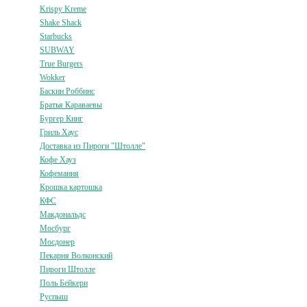
Krispy Kreme
Shake Shack
Starbucks
SUBWAY
True Burgers
Wokker
Баскин Роббинс
Братья Караваевы
Бургер Кинг
Гриль Хаус
Доставка из Пироги "Штолле"
Кофе Хауз
Кофемания
Крошка картошка
КФС
Макдональдс
Мосбург
Мосдонер
Пекарня Волконский
Пироги Штолле
Поль Бейкери
Руспыш