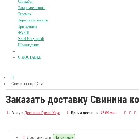
Синнабон
Татарские пироги
Теремок
Тирольские пироги
Три правила
ФАРШ
Хлеб Насущный
Шоколадница
О ДОСТАВКЕ
Свинина корейка
Заказать доставку Свинина к
Услуга
Доставка Гриль Хаус
Время доставки:
45-89 мин.
Доступность:
На складе