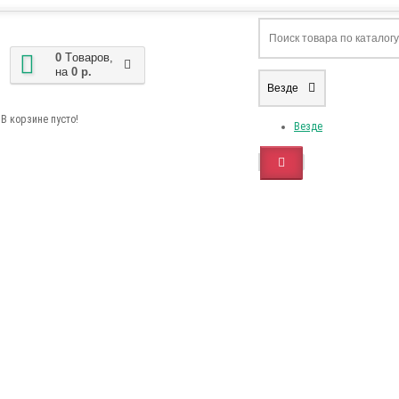
0
Tоваров,
на
0 р.
Везде
В корзине пусто!
Везде