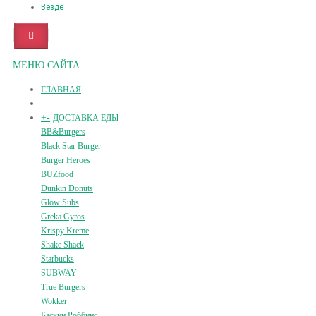
Везде
МЕНЮ САЙТА
ГЛАВНАЯ
+
-
ДОСТАВКА ЕДЫ
BB&Burgers
Black Star Burger
Burger Heroes
BUZfood
Dunkin Donuts
Glow Subs
Greka Gyros
Krispy Kreme
Shake Shack
Starbucks
SUBWAY
True Burgers
Wokker
Баскин Роббинс