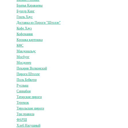
Братья Караваевы
Бургер Кинг
Гриль Хаус
Доставка из Пироги "Штолле"
Кофе Хауз
Кофемания
Крошка картошка
КФС
Макдональдс
Мосбург
Мосдонер
Пекарня Волконский
Пироги Штолле
Поль Бейкери
Руспыш
Синнабон
Татарские пироги
Теремок
Тирольские пироги
Три правила
ФАРШ
Хлеб Насущный