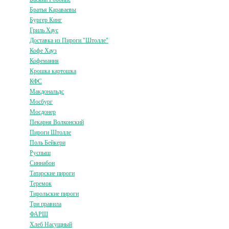
Братья Караваевы
Бургер Кинг
Гриль Хаус
Доставка из Пироги "Штолле"
Кофе Хауз
Кофемания
Крошка картошка
КФС
Макдональдс
Мосбург
Мосдонер
Пекарня Волконский
Пироги Штолле
Поль Бейкери
Руспыш
Синнабон
Татарские пироги
Теремок
Тирольские пироги
Три правила
ФАРШ
Хлеб Насущный