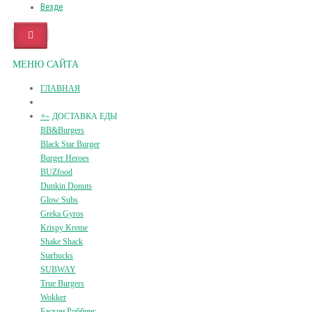
Везде
МЕНЮ САЙТА
ГЛАВНАЯ
+
-
ДОСТАВКА ЕДЫ
BB&Burgers
Black Star Burger
Burger Heroes
BUZfood
Dunkin Donuts
Glow Subs
Greka Gyros
Krispy Kreme
Shake Shack
Starbucks
SUBWAY
True Burgers
Wokker
Баскин Роббинс