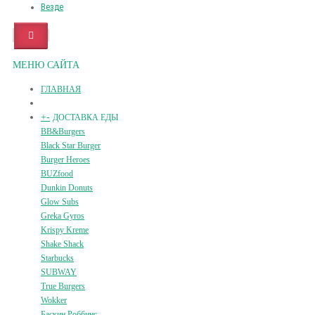
Везде
МЕНЮ САЙТА
ГЛАВНАЯ
+
-
ДОСТАВКА ЕДЫ
BB&Burgers
Black Star Burger
Burger Heroes
BUZfood
Dunkin Donuts
Glow Subs
Greka Gyros
Krispy Kreme
Shake Shack
Starbucks
SUBWAY
True Burgers
Wokker
Баскин Роббинс