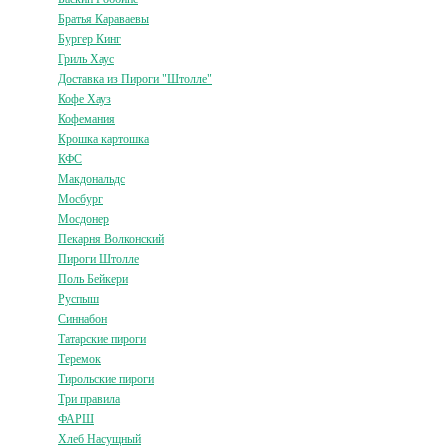
Братья Караваевы
Бургер Кинг
Гриль Хаус
Доставка из Пироги "Штолле"
Кофе Хауз
Кофемания
Крошка картошка
КФС
Макдональдс
Мосбург
Мосдонер
Пекарня Волконский
Пироги Штолле
Поль Бейкери
Руспыш
Синнабон
Татарские пироги
Теремок
Тирольские пироги
Три правила
ФАРШ
Хлеб Насущный