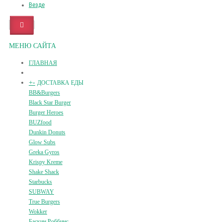
Везде
МЕНЮ САЙТА
ГЛАВНАЯ
+
-
ДОСТАВКА ЕДЫ
BB&Burgers
Black Star Burger
Burger Heroes
BUZfood
Dunkin Donuts
Glow Subs
Greka Gyros
Krispy Kreme
Shake Shack
Starbucks
SUBWAY
True Burgers
Wokker
Баскин Роббинс