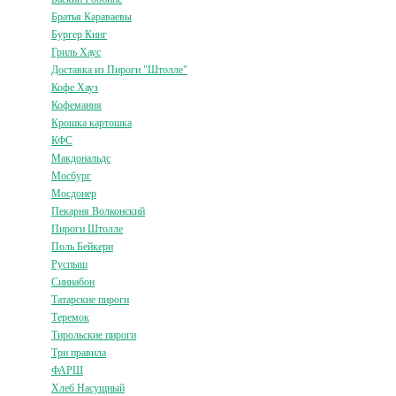
Братья Караваевы
Бургер Кинг
Гриль Хаус
Доставка из Пироги "Штолле"
Кофе Хауз
Кофемания
Крошка картошка
КФС
Макдональдс
Мосбург
Мосдонер
Пекарня Волконский
Пироги Штолле
Поль Бейкери
Руспыш
Синнабон
Татарские пироги
Теремок
Тирольские пироги
Три правила
ФАРШ
Хлеб Насущный