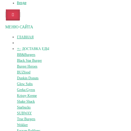
Везде
МЕНЮ САЙТА
ГЛАВНАЯ
+
-
ДОСТАВКА ЕДЫ
BB&Burgers
Black Star Burger
Burger Heroes
BUZfood
Dunkin Donuts
Glow Subs
Greka Gyros
Krispy Kreme
Shake Shack
Starbucks
SUBWAY
True Burgers
Wokker
Баскин Роббинс