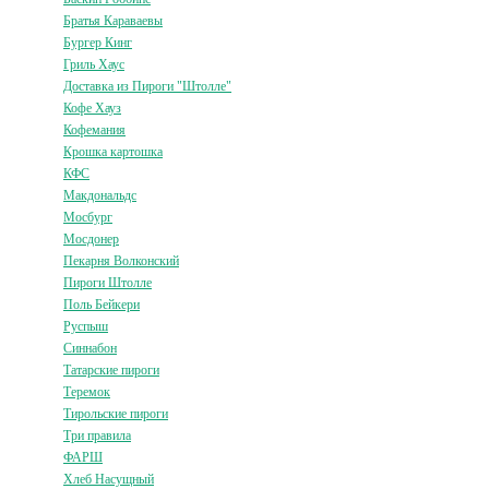
Братья Караваевы
Бургер Кинг
Гриль Хаус
Доставка из Пироги "Штолле"
Кофе Хауз
Кофемания
Крошка картошка
КФС
Макдональдс
Мосбург
Мосдонер
Пекарня Волконский
Пироги Штолле
Поль Бейкери
Руспыш
Синнабон
Татарские пироги
Теремок
Тирольские пироги
Три правила
ФАРШ
Хлеб Насущный