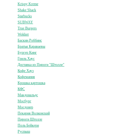
Krispy Kreme
Shake Shack
Starbucks
SUBWAY
True Burgers
Wokker
Баскин Роббинс
Братья Караваевы
Бургер Кинг
Гриль Хаус
Доставка из Пироги "Штолле"
Кофе Хауз
Кофемания
Крошка картошка
КФС
Макдональдс
Мосбург
Мосдонер
Пекарня Волконский
Пироги Штолле
Поль Бейкери
Руспыш