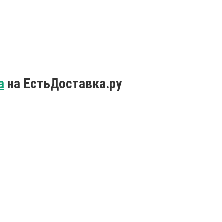
а
на ЕстьДоставка.ру