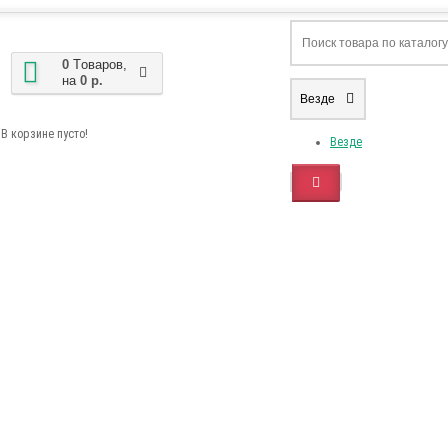
0
Tоваров,
на
0 р.
Везде
В корзине пусто!
Везде