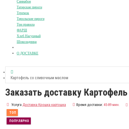
Синнабон
Татарские пироги
Теремок
Тирольские пироги
Три правила
ФАРШ
Хлеб Насущный
Шоколадница
О ДОСТАВКЕ
Картофель со сливочным маслом
Заказать доставку Картофель
Услуга
Доставка Крошка картошка
Время доставки:
45-89 мин.
ТОП
ПОПУЛЯРНО