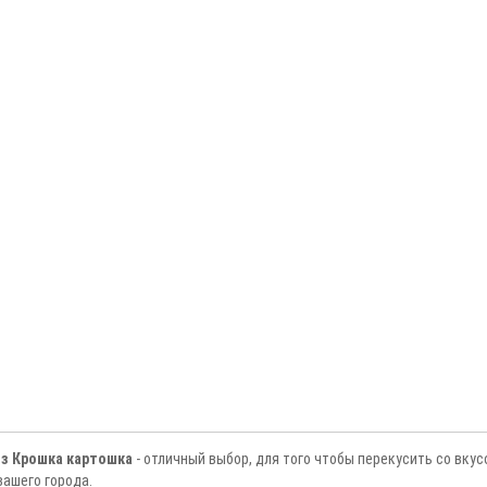
з Крошка картошка
- отличный выбор, для того чтобы перекусить со вку
вашего города.