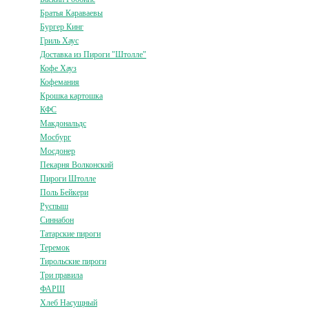
Братья Караваевы
Бургер Кинг
Гриль Хаус
Доставка из Пироги "Штолле"
Кофе Хауз
Кофемания
Крошка картошка
КФС
Макдональдс
Мосбург
Мосдонер
Пекарня Волконский
Пироги Штолле
Поль Бейкери
Руспыш
Синнабон
Татарские пироги
Теремок
Тирольские пироги
Три правила
ФАРШ
Хлеб Насущный