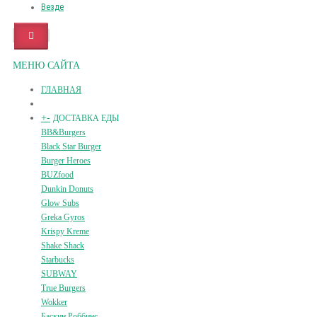
Везде
МЕНЮ САЙТА
ГЛАВНАЯ
+
-
ДОСТАВКА ЕДЫ
BB&Burgers
Black Star Burger
Burger Heroes
BUZfood
Dunkin Donuts
Glow Subs
Greka Gyros
Krispy Kreme
Shake Shack
Starbucks
SUBWAY
True Burgers
Wokker
Баскин Роббинс