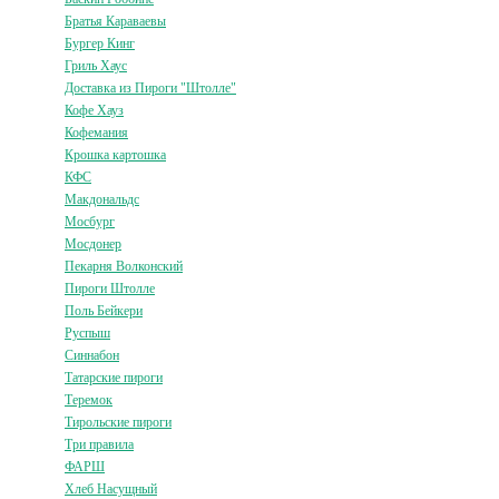
Братья Караваевы
Бургер Кинг
Гриль Хаус
Доставка из Пироги "Штолле"
Кофе Хауз
Кофемания
Крошка картошка
КФС
Макдональдс
Мосбург
Мосдонер
Пекарня Волконский
Пироги Штолле
Поль Бейкери
Руспыш
Синнабон
Татарские пироги
Теремок
Тирольские пироги
Три правила
ФАРШ
Хлеб Насущный