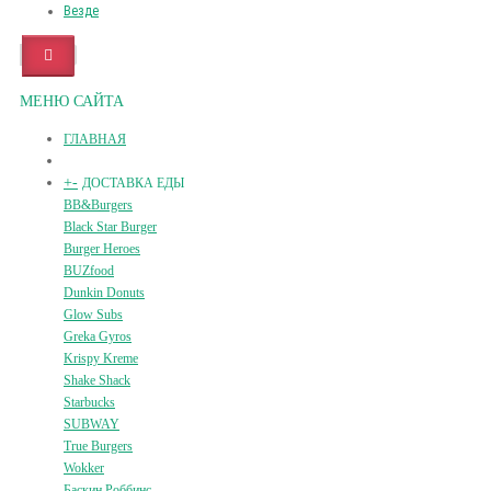
Везде
МЕНЮ САЙТА
ГЛАВНАЯ
+
-
ДОСТАВКА ЕДЫ
BB&Burgers
Black Star Burger
Burger Heroes
BUZfood
Dunkin Donuts
Glow Subs
Greka Gyros
Krispy Kreme
Shake Shack
Starbucks
SUBWAY
True Burgers
Wokker
Баскин Роббинс