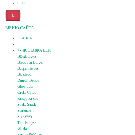
Везде
МЕНЮ САЙТА
ГЛАВНАЯ
+
-
ДОСТАВКА ЕДЫ
BB&Burgers
Black Star Burger
Burger Heroes
BUZfood
Dunkin Donuts
Glow Subs
Greka Gyros
Krispy Kreme
Shake Shack
Starbucks
SUBWAY
True Burgers
Wokker
Баскин Роббинс