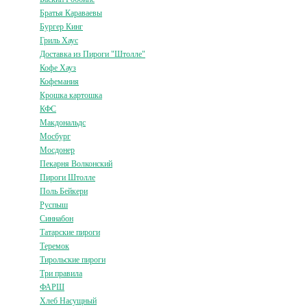
Братья Караваевы
Бургер Кинг
Гриль Хаус
Доставка из Пироги "Штолле"
Кофе Хауз
Кофемания
Крошка картошка
КФС
Макдональдс
Мосбург
Мосдонер
Пекарня Волконский
Пироги Штолле
Поль Бейкери
Руспыш
Синнабон
Татарские пироги
Теремок
Тирольские пироги
Три правила
ФАРШ
Хлеб Насущный