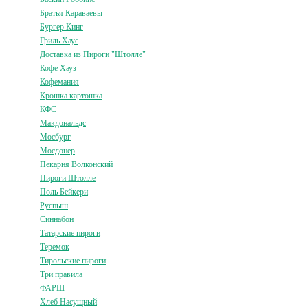
Братья Караваевы
Бургер Кинг
Гриль Хаус
Доставка из Пироги "Штолле"
Кофе Хауз
Кофемания
Крошка картошка
КФС
Макдональдс
Мосбург
Мосдонер
Пекарня Волконский
Пироги Штолле
Поль Бейкери
Руспыш
Синнабон
Татарские пироги
Теремок
Тирольские пироги
Три правила
ФАРШ
Хлеб Насущный