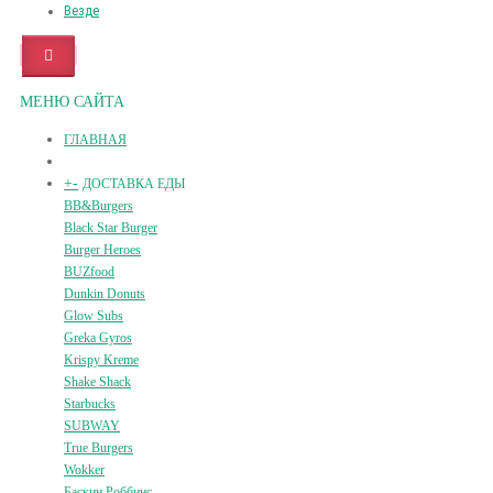
Везде
МЕНЮ САЙТА
ГЛАВНАЯ
+
-
ДОСТАВКА ЕДЫ
BB&Burgers
Black Star Burger
Burger Heroes
BUZfood
Dunkin Donuts
Glow Subs
Greka Gyros
Krispy Kreme
Shake Shack
Starbucks
SUBWAY
True Burgers
Wokker
Баскин Роббинс