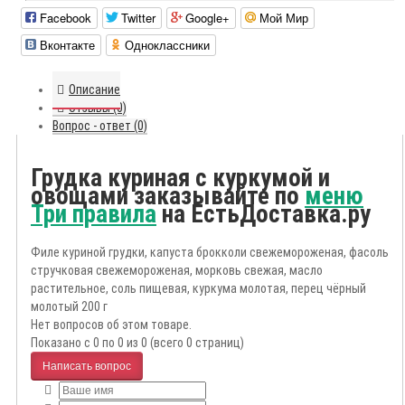
Facebook
Twitter
Google+
Мой Мир
Вконтакте
Одноклассники
Описание
Отзывы (0)
Вопрос - ответ (0)
Грудка куриная с куркумой и
овощами заказывайте по
меню
Три правила
на ЕстьДоставка.ру
Филе куриной грудки, капуста брокколи свежемороженая, фасоль
стручковая свежемороженая, морковь свежая, масло
растительное, соль пищевая, куркума молотая, перец чёрный
молотый 200 г
Нет вопросов об этом товаре.
Показано с 0 по 0 из 0 (всего 0 страниц)
Написать вопрос