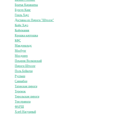
Братья Караваевы
Бургер Кинг
Гриль Хаус
Доставка из Пироги "Штолле"
Кофе Хауз
Кофемания
Крошка картошка
КФС
Макдональдс
Мосбург
Мосдонер
Пекарня Волконский
Пироги Штолле
Поль Бейкери
Руспыш
Синнабон
Татарские пироги
Теремок
Тирольские пироги
Три правила
ФАРШ
Хлеб Насущный