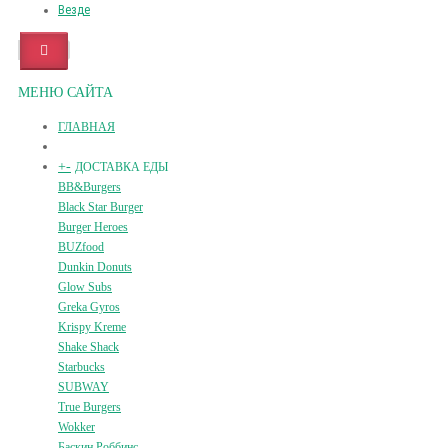
Везде
МЕНЮ САЙТА
ГЛАВНАЯ
+
-
ДОСТАВКА ЕДЫ
BB&Burgers
Black Star Burger
Burger Heroes
BUZfood
Dunkin Donuts
Glow Subs
Greka Gyros
Krispy Kreme
Shake Shack
Starbucks
SUBWAY
True Burgers
Wokker
Баскин Роббинс