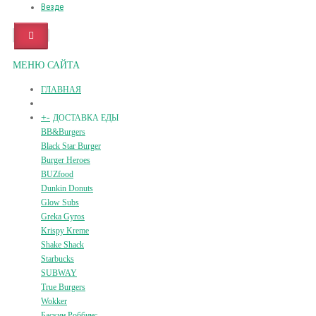
Везде
МЕНЮ САЙТА
ГЛАВНАЯ
+
-
ДОСТАВКА ЕДЫ
BB&Burgers
Black Star Burger
Burger Heroes
BUZfood
Dunkin Donuts
Glow Subs
Greka Gyros
Krispy Kreme
Shake Shack
Starbucks
SUBWAY
True Burgers
Wokker
Баскин Роббинс