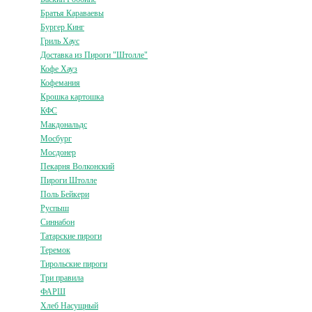
Братья Караваевы
Бургер Кинг
Гриль Хаус
Доставка из Пироги "Штолле"
Кофе Хауз
Кофемания
Крошка картошка
КФС
Макдональдс
Мосбург
Мосдонер
Пекарня Волконский
Пироги Штолле
Поль Бейкери
Руспыш
Синнабон
Татарские пироги
Теремок
Тирольские пироги
Три правила
ФАРШ
Хлеб Насущный