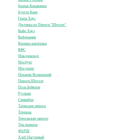
Братья Караваевы
Бургер Кинг
Гриль Хаус
Доставка из Пироги "Штолле"
Кофе Хауз
Кофемания
Крошка картошка
КФС
Макдональдс
Мосбург
Мосдонер
Пекарня Волконский
Пироги Штолле
Поль Бейкери
Руспыш
Синнабон
Татарские пироги
Теремок
Тирольские пироги
Три правила
ФАРШ
Хлеб Насущный