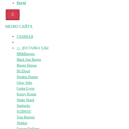
Везде
МЕНЮ САЙТА
ГЛАВНАЯ
+
-
ДОСТАВКА ЕДЫ
BB&Burgers
Black Star Burger
Burger Heroes
BUZfood
Dunkin Donuts
Glow Subs
Greka Gyros
Krispy Kreme
Shake Shack
Starbucks
SUBWAY
True Burgers
Wokker
Баскин Роббинс