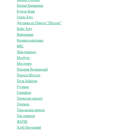
Братья Караваевы
Бургер Кинг
Гриль Хаус
Доставка из Пироги "Штолле"
Кофе Хауз
Кофемания
Крошка картошка
КФС
Макдональдс
Мосбург
Мосдонер
Пекарня Волконский
Пироги Штолле
Поль Бейкери
Руспыш
Синнабон
Татарские пироги
Теремок
Тирольские пироги
Три правила
ФАРШ
Хлеб Насущный