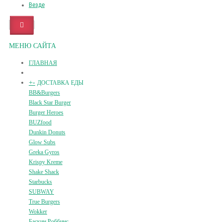
Везде
МЕНЮ САЙТА
ГЛАВНАЯ
+
-
ДОСТАВКА ЕДЫ
BB&Burgers
Black Star Burger
Burger Heroes
BUZfood
Dunkin Donuts
Glow Subs
Greka Gyros
Krispy Kreme
Shake Shack
Starbucks
SUBWAY
True Burgers
Wokker
Баскин Роббинс