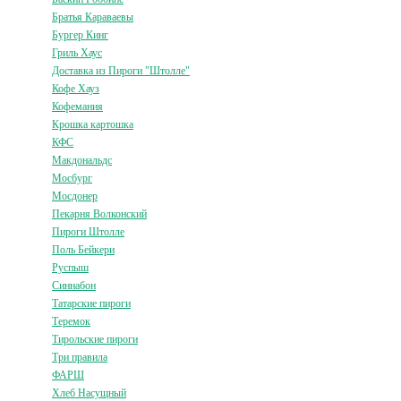
Братья Караваевы
Бургер Кинг
Гриль Хаус
Доставка из Пироги "Штолле"
Кофе Хауз
Кофемания
Крошка картошка
КФС
Макдональдс
Мосбург
Мосдонер
Пекарня Волконский
Пироги Штолле
Поль Бейкери
Руспыш
Синнабон
Татарские пироги
Теремок
Тирольские пироги
Три правила
ФАРШ
Хлеб Насущный