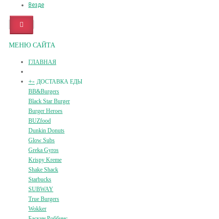
Везде
МЕНЮ САЙТА
ГЛАВНАЯ
+
-
ДОСТАВКА ЕДЫ
BB&Burgers
Black Star Burger
Burger Heroes
BUZfood
Dunkin Donuts
Glow Subs
Greka Gyros
Krispy Kreme
Shake Shack
Starbucks
SUBWAY
True Burgers
Wokker
Баскин Роббинс