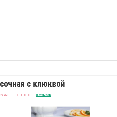
есочная с клюквой
-89 мин.
0 отзывов