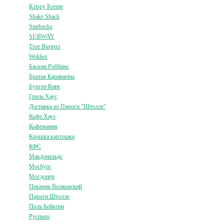
Krispy Kreme
Shake Shack
Starbucks
SUBWAY
True Burgers
Wokker
Баскин Роббинс
Братья Караваевы
Бургер Кинг
Гриль Хаус
Доставка из Пироги "Штолле"
Кофе Хауз
Кофемания
Крошка картошка
КФС
Макдональдс
Мосбург
Мосдонер
Пекарня Волконский
Пироги Штолле
Поль Бейкери
Руспыш