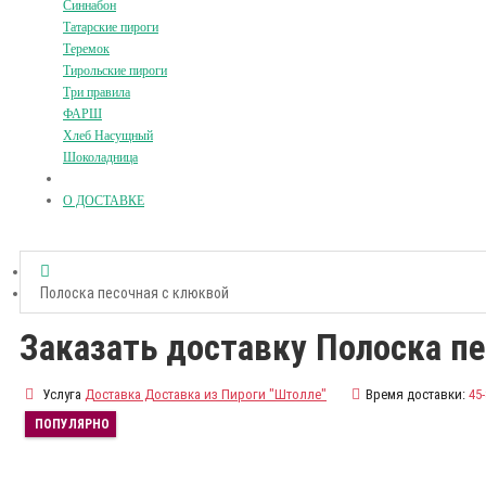
Синнабон
Татарские пироги
Теремок
Тирольские пироги
Три правила
ФАРШ
Хлеб Насущный
Шоколадница
О ДОСТАВКЕ
Полоска песочная с клюквой
Заказать доставку Полоска п
Услуга
Доставка Доставка из Пироги "Штолле"
Время доставки:
45
ПОПУЛЯРНО