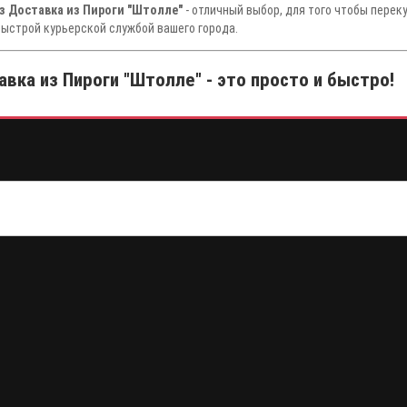
з Доставка из Пироги "Штолле"
- отличный выбор, для того чтобы перек
быстрой курьерской службой вашего города.
вка из Пироги "Штолле" - это просто и быстро!