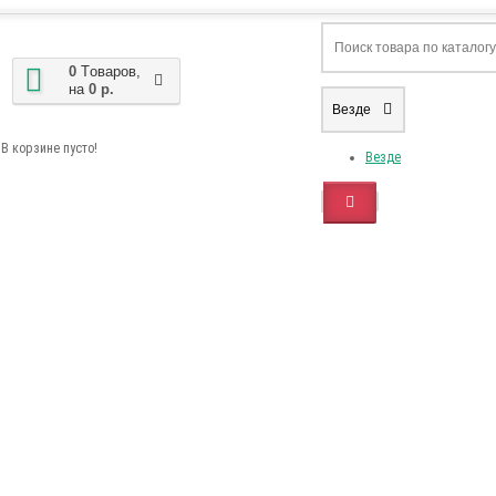
0
Tоваров,
на
0 р.
Везде
В корзине пусто!
Везде