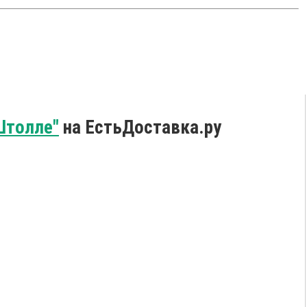
Штолле"
на ЕстьДоставка.ру