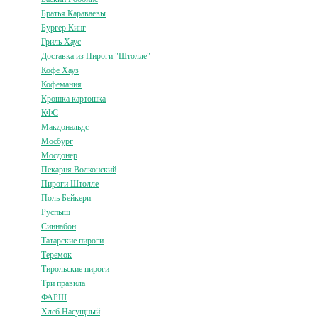
Братья Караваевы
Бургер Кинг
Гриль Хаус
Доставка из Пироги "Штолле"
Кофе Хауз
Кофемания
Крошка картошка
КФС
Макдональдс
Мосбург
Мосдонер
Пекарня Волконский
Пироги Штолле
Поль Бейкери
Руспыш
Синнабон
Татарские пироги
Теремок
Тирольские пироги
Три правила
ФАРШ
Хлеб Насущный