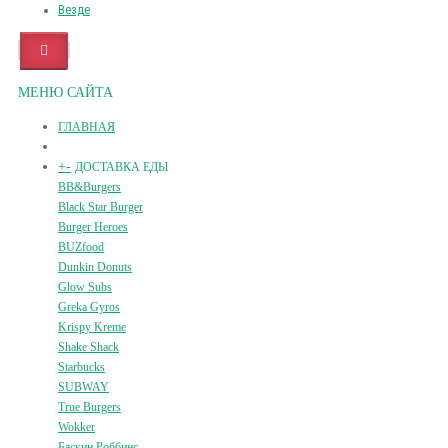
Везде
МЕНЮ САЙТА
ГЛАВНАЯ
+
-
ДОСТАВКА ЕДЫ
BB&Burgers
Black Star Burger
Burger Heroes
BUZfood
Dunkin Donuts
Glow Subs
Greka Gyros
Krispy Kreme
Shake Shack
Starbucks
SUBWAY
True Burgers
Wokker
Баскин Роббинс