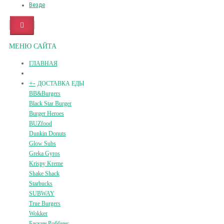
Везде
МЕНЮ САЙТА
ГЛАВНАЯ
+
-
ДОСТАВКА ЕДЫ
BB&Burgers
Black Star Burger
Burger Heroes
BUZfood
Dunkin Donuts
Glow Subs
Greka Gyros
Krispy Kreme
Shake Shack
Starbucks
SUBWAY
True Burgers
Wokker
Баскин Роббинс