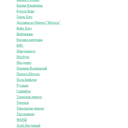
Братья Караваевы
Бургер Кинг
Гриль Хаус
Доставка из Пироги "Штолле"
Кофе Хауз
Кофемания
Крошка картошка
КФС
Макдональдс
Мосбург
Мосдонер
Пекарня Волконский
Пироги Штолле
Поль Бейкери
Руспыш
Синнабон
Татарские пироги
Теремок
Тирольские пироги
Три правила
ФАРШ
Хлеб Насущный