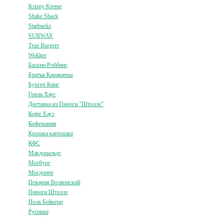
Krispy Kreme
Shake Shack
Starbucks
SUBWAY
True Burgers
Wokker
Баскин Роббинс
Братья Караваевы
Бургер Кинг
Гриль Хаус
Доставка из Пироги "Штолле"
Кофе Хауз
Кофемания
Крошка картошка
КФС
Макдональдс
Мосбург
Мосдонер
Пекарня Волконский
Пироги Штолле
Поль Бейкери
Руспыш