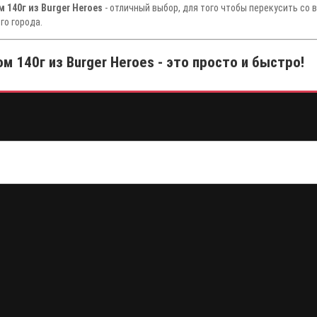
140г из Burger Heroes
- отличный выбор, для того чтобы перекусить со 
го города.
140г из Burger Heroes - это просто и быстро!