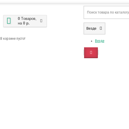
0
Tоваров,
на
0 р.
Везде
В корзине пусто!
Везде