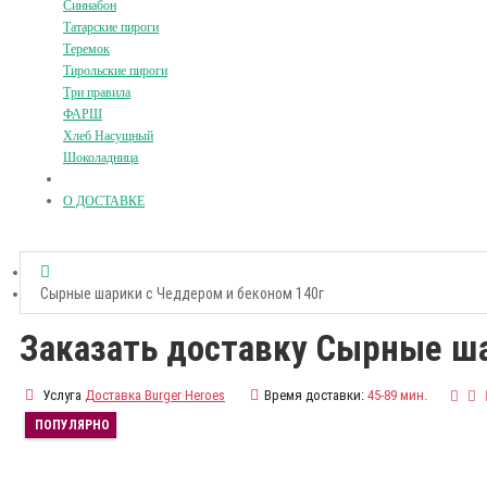
Синнабон
Татарские пироги
Теремок
Тирольские пироги
Три правила
ФАРШ
Хлеб Насущный
Шоколадница
О ДОСТАВКЕ
Сырные шарики с Чеддером и беконом 140г
Заказать доставку Сырные ша
Услуга
Доставка Burger Heroes
Время доставки:
45-89 мин.
ПОПУЛЯРНО