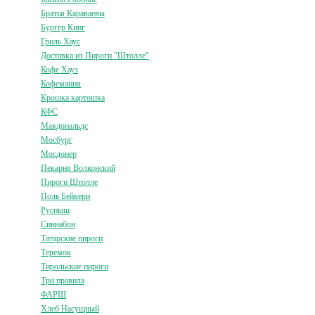
Братья Караваевы
Бургер Кинг
Гриль Хаус
Доставка из Пироги "Штолле"
Кофе Хауз
Кофемания
Крошка картошка
КФС
Макдональдс
Мосбург
Мосдонер
Пекарня Волконский
Пироги Штолле
Поль Бейкери
Руспыш
Синнабон
Татарские пироги
Теремок
Тирольские пироги
Три правила
ФАРШ
Хлеб Насущный