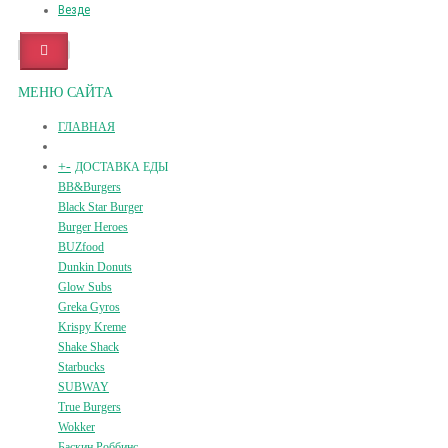
Везде
МЕНЮ САЙТА
ГЛАВНАЯ
+
-
ДОСТАВКА ЕДЫ
BB&Burgers
Black Star Burger
Burger Heroes
BUZfood
Dunkin Donuts
Glow Subs
Greka Gyros
Krispy Kreme
Shake Shack
Starbucks
SUBWAY
True Burgers
Wokker
Баскин Роббинс