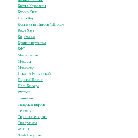
Братья Караваевы
Бургер Кинг
Гриль Хаус
Доставка из Пироги "Штолле"
Кофе Хауз
Кофемания
Крошка картошка
КФС
Макдональдс
Мосбург
Мосдонер
Пекарня Волконский
Пироги Штолле
Поль Бейкери
Руспыш
Синнабон
Татарские пироги
Теремок
Тирольские пироги
Три правила
ФАРШ
Хлеб Насущный