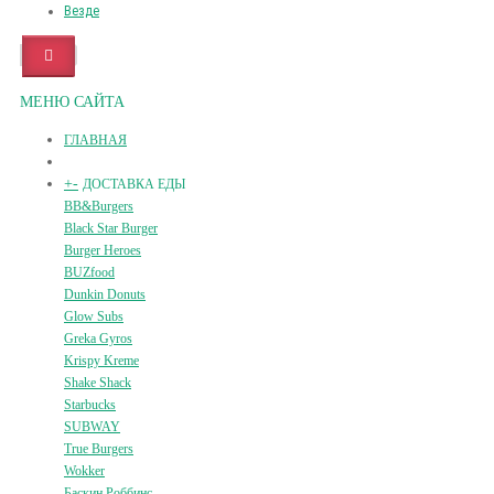
Везде
МЕНЮ САЙТА
ГЛАВНАЯ
+
-
ДОСТАВКА ЕДЫ
BB&Burgers
Black Star Burger
Burger Heroes
BUZfood
Dunkin Donuts
Glow Subs
Greka Gyros
Krispy Kreme
Shake Shack
Starbucks
SUBWAY
True Burgers
Wokker
Баскин Роббинс