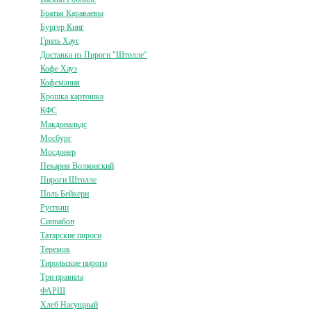
Братья Караваевы
Бургер Кинг
Гриль Хаус
Доставка из Пироги "Штолле"
Кофе Хауз
Кофемания
Крошка картошка
КФС
Макдональдс
Мосбург
Мосдонер
Пекарня Волконский
Пироги Штолле
Поль Бейкери
Руспыш
Синнабон
Татарские пироги
Теремок
Тирольские пироги
Три правила
ФАРШ
Хлеб Насущный