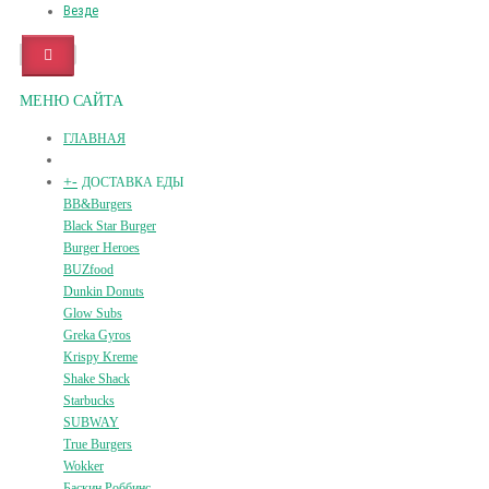
Везде
МЕНЮ САЙТА
ГЛАВНАЯ
+
-
ДОСТАВКА ЕДЫ
BB&Burgers
Black Star Burger
Burger Heroes
BUZfood
Dunkin Donuts
Glow Subs
Greka Gyros
Krispy Kreme
Shake Shack
Starbucks
SUBWAY
True Burgers
Wokker
Баскин Роббинс