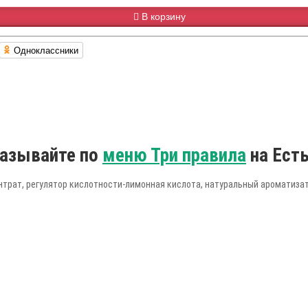
В корзину
Одноклассники
казывайте по
меню Три правила
на Ест
нтрат, регулятор кислотности-лимонная кислота, натуральный ароматизат