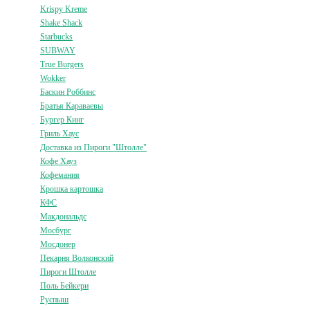
Krispy Kreme
Shake Shack
Starbucks
SUBWAY
True Burgers
Wokker
Баскин Роббинс
Братья Караваевы
Бургер Кинг
Гриль Хаус
Доставка из Пироги "Штолле"
Кофе Хауз
Кофемания
Крошка картошка
КФС
Макдональдс
Мосбург
Мосдонер
Пекарня Волконский
Пироги Штолле
Поль Бейкери
Руспыш