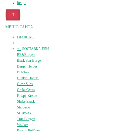
Везде
МЕНЮ САЙТА
ГЛАВНАЯ
+
-
ДОСТАВКА ЕДЫ
BB&Burgers
Black Star Burger
Burger Heroes
BUZfood
Dunkin Donuts
Glow Subs
Greka Gyros
Krispy Kreme
Shake Shack
Starbucks
SUBWAY
True Burgers
Wokker
Баскин Роббинс