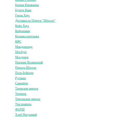
Братья Караваевы
Бургер Кинг
Гриль Хаус
Доставка из Пироги "Штолле"
Кофе Хауз
Кофемания
Крошка картошка
КФС
Макдональдс
Мосбург
Мосдонер
Пекарня Волконский
Пироги Штолле
Поль Бейкери
Руспыш
Синнабон
Татарские пироги
Теремок
Тирольские пироги
Три правила
ФАРШ
Хлеб Насущный