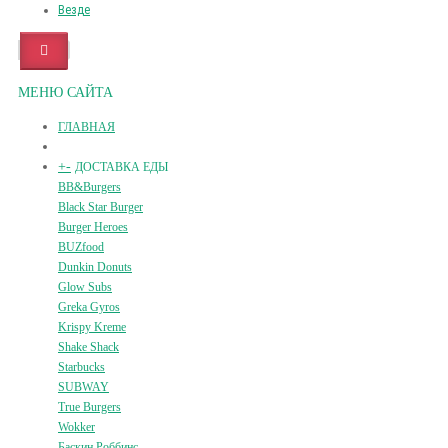
Везде
МЕНЮ САЙТА
ГЛАВНАЯ
+
-
ДОСТАВКА ЕДЫ
BB&Burgers
Black Star Burger
Burger Heroes
BUZfood
Dunkin Donuts
Glow Subs
Greka Gyros
Krispy Kreme
Shake Shack
Starbucks
SUBWAY
True Burgers
Wokker
Баскин Роббинс