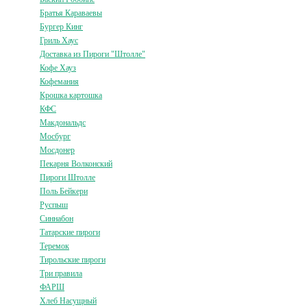
Братья Караваевы
Бургер Кинг
Гриль Хаус
Доставка из Пироги "Штолле"
Кофе Хауз
Кофемания
Крошка картошка
КФС
Макдональдс
Мосбург
Мосдонер
Пекарня Волконский
Пироги Штолле
Поль Бейкери
Руспыш
Синнабон
Татарские пироги
Теремок
Тирольские пироги
Три правила
ФАРШ
Хлеб Насущный