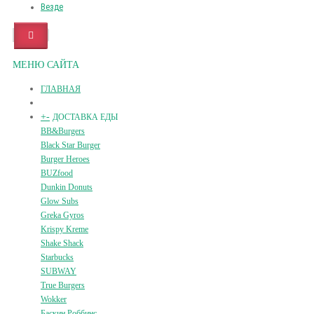
Везде
МЕНЮ САЙТА
ГЛАВНАЯ
+
-
ДОСТАВКА ЕДЫ
BB&Burgers
Black Star Burger
Burger Heroes
BUZfood
Dunkin Donuts
Glow Subs
Greka Gyros
Krispy Kreme
Shake Shack
Starbucks
SUBWAY
True Burgers
Wokker
Баскин Роббинс