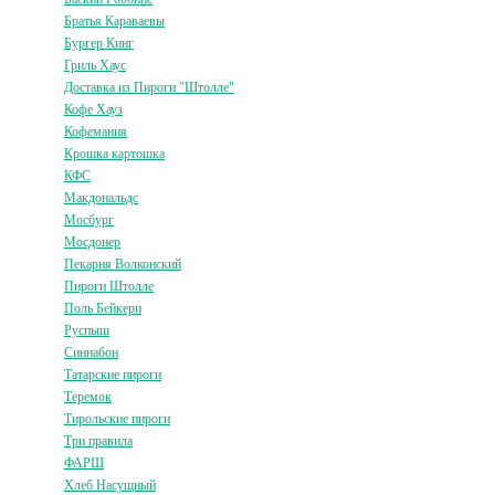
Братья Караваевы
Бургер Кинг
Гриль Хаус
Доставка из Пироги "Штолле"
Кофе Хауз
Кофемания
Крошка картошка
КФС
Макдональдс
Мосбург
Мосдонер
Пекарня Волконский
Пироги Штолле
Поль Бейкери
Руспыш
Синнабон
Татарские пироги
Теремок
Тирольские пироги
Три правила
ФАРШ
Хлеб Насущный