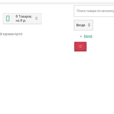
0
Tоваров,
на
0 р.
Везде
В корзине пусто!
Везде