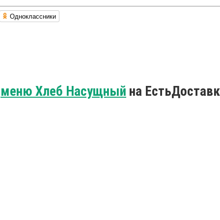
Одноклассники
о
меню Хлеб Насущный
на ЕстьДоставк