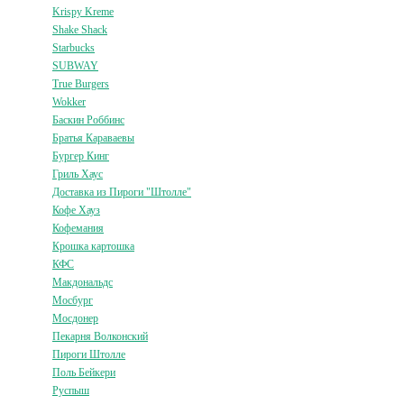
Krispy Kreme
Shake Shack
Starbucks
SUBWAY
True Burgers
Wokker
Баскин Роббинс
Братья Караваевы
Бургер Кинг
Гриль Хаус
Доставка из Пироги "Штолле"
Кофе Хауз
Кофемания
Крошка картошка
КФС
Макдональдс
Мосбург
Мосдонер
Пекарня Волконский
Пироги Штолле
Поль Бейкери
Руспыш