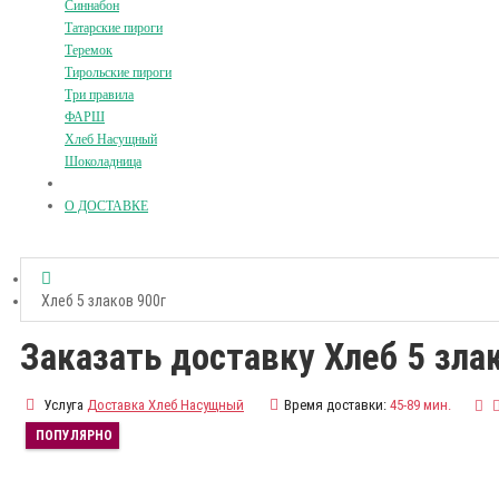
Синнабон
Татарские пироги
Теремок
Тирольские пироги
Три правила
ФАРШ
Хлеб Насущный
Шоколадница
О ДОСТАВКЕ
Хлеб 5 злаков 900г
Заказать доставку Хлеб 5 зла
Услуга
Доставка Хлеб Насущный
Время доставки:
45-89 мин.
ПОПУЛЯРНО