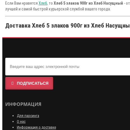
Если Вам нравятся
Хлеб
, то
Хлеб 5 злаков 900г из Хлеб Насущный
- о
лучшей и самой быстрой курьерской службой вашего города.
Доставка Хлеб 5 злаков 900г из Хлеб Насущный
ПОДПИСАТЬСЯ
ИНФОРМАЦИЯ
Для парсинга
О нас
Информация о доставке