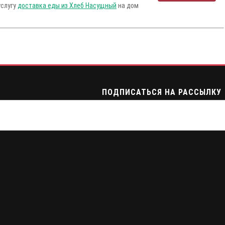
услугу
доставка еды из Хлеб Насущный
на дом
ПОДПИСАТЬСЯ НА РАССЫЛКУ