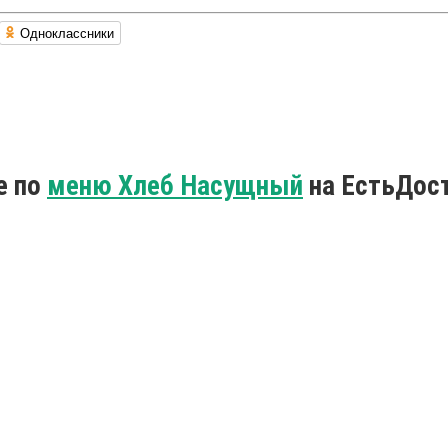
Одноклассники
е по
меню Хлеб Насущный
на ЕстьДост