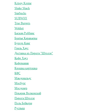
Krispy Kreme
Shake Shack
Starbucks
SUBWAY
True Burgers
Wokker
Баскин Роббинс
Братья Караваевы
Бургер Кинг
Гриль Хаус
Доставка из Пироги "Штолле"
Кофе Хауз
Кофемания
Крошка картошка
КФС
Макдональдс
Мосбург
Мосдонер
Пекарня Волконский
Пироги Штолле
Поль Бейкери
Руспыш