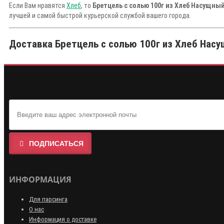
Если Вам нравятся
Хлеб
, то
Бретцель с солью 100г из Хлеб Насущны
лучшей и самой быстрой курьерской службой вашего города.
Доставка Бретцель с солью 100г из Хлеб Насу
ПОДПИСАТЬСЯ
ИНФОРМАЦИЯ
Для парсинга
О нас
Информация о доставке