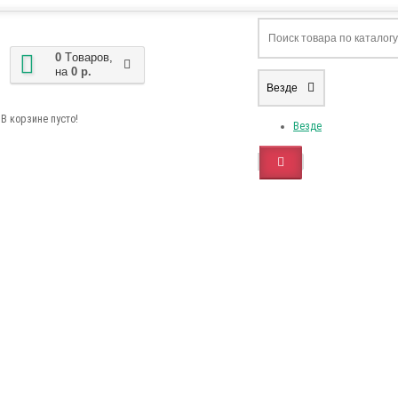
0
Tоваров,
на
0 р.
Везде
В корзине пусто!
Везде