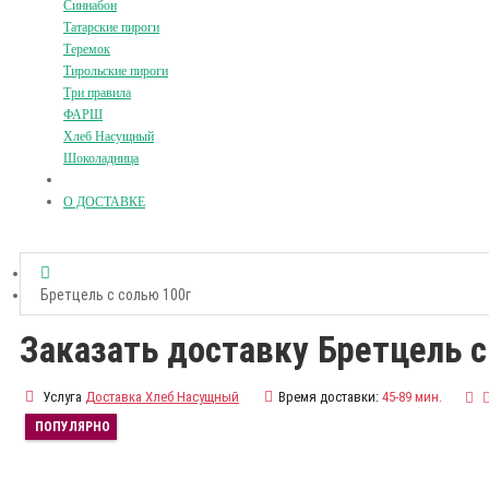
Синнабон
Татарские пироги
Теремок
Тирольские пироги
Три правила
ФАРШ
Хлеб Насущный
Шоколадница
О ДОСТАВКЕ
Бретцель с солью 100г
Заказать доставку Бретцель с
Услуга
Доставка Хлеб Насущный
Время доставки:
45-89 мин.
ПОПУЛЯРНО