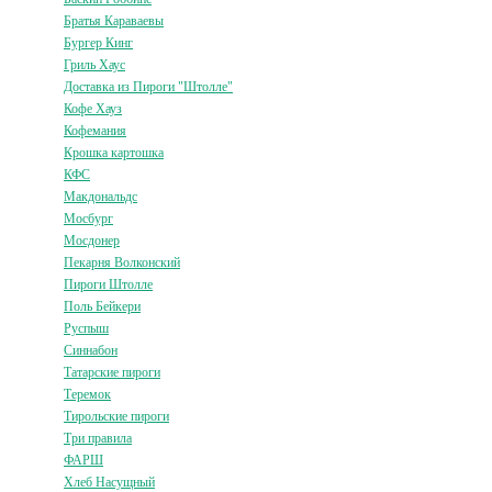
Братья Караваевы
Бургер Кинг
Гриль Хаус
Доставка из Пироги "Штолле"
Кофе Хауз
Кофемания
Крошка картошка
КФС
Макдональдс
Мосбург
Мосдонер
Пекарня Волконский
Пироги Штолле
Поль Бейкери
Руспыш
Синнабон
Татарские пироги
Теремок
Тирольские пироги
Три правила
ФАРШ
Хлеб Насущный