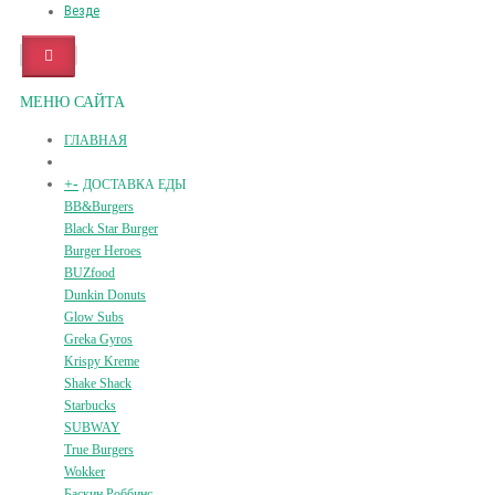
Везде
МЕНЮ САЙТА
ГЛАВНАЯ
+
-
ДОСТАВКА ЕДЫ
BB&Burgers
Black Star Burger
Burger Heroes
BUZfood
Dunkin Donuts
Glow Subs
Greka Gyros
Krispy Kreme
Shake Shack
Starbucks
SUBWAY
True Burgers
Wokker
Баскин Роббинс