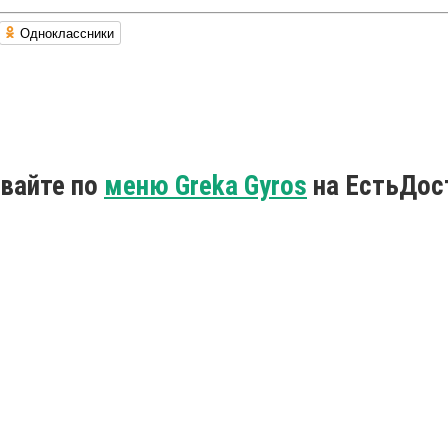
Одноклассники
ывайте по
меню Greka Gyros
на ЕстьДос