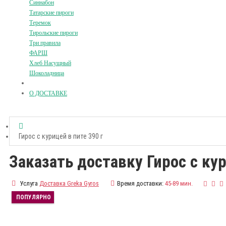
Синнабон
Татарские пироги
Теремок
Тирольские пироги
Три правила
ФАРШ
Хлеб Насущный
Шоколадница
О ДОСТАВКЕ
Гирос с курицей в пите 390 г
Заказать доставку Гирос с кур
Услуга
Доставка Greka Gyros
Время доставки:
45-89 мин.
ПОПУЛЯРНО