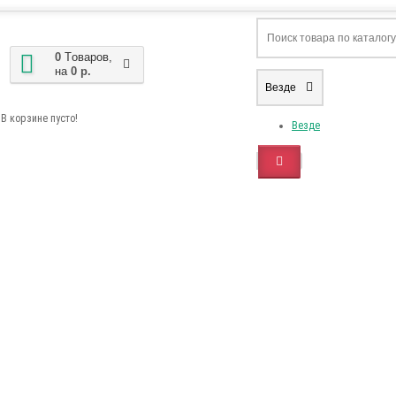
0
Tоваров,
на
0 р.
Везде
В корзине пусто!
Везде