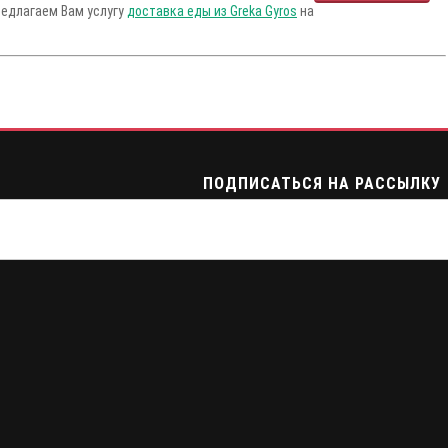
редлагаем Вам услугу
доставка еды из Greka Gyros
на
ПОДПИСАТЬСЯ НА РАССЫЛКУ