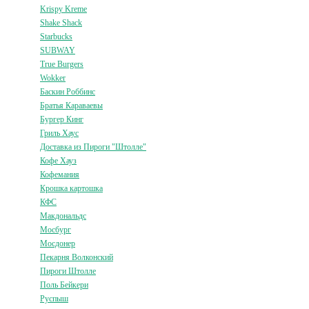
Krispy Kreme
Shake Shack
Starbucks
SUBWAY
True Burgers
Wokker
Баскин Роббинс
Братья Караваевы
Бургер Кинг
Гриль Хаус
Доставка из Пироги "Штолле"
Кофе Хауз
Кофемания
Крошка картошка
КФС
Макдональдс
Мосбург
Мосдонер
Пекарня Волконский
Пироги Штолле
Поль Бейкери
Руспыш