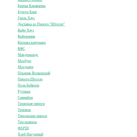
Братья Караваевы
Бургер Кинг
Гриль Хаус
Доставка из Пироги "Штолле"
Кофе Хауз
Кофемания
Крошка картошка
КФС
Макдональдс
Мосбург
Мосдонер
Пекарня Волконский
Пироги Штолле
Поль Бейкери
Руспыш
Синнабон
Татарские пироги
Теремок
Тирольские пироги
Три правила
ФАРШ
Хлеб Насущный