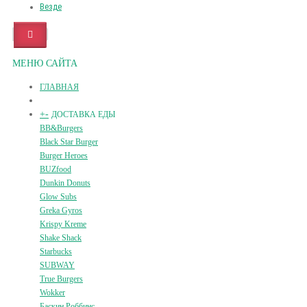
Везде
МЕНЮ САЙТА
ГЛАВНАЯ
+
-
ДОСТАВКА ЕДЫ
BB&Burgers
Black Star Burger
Burger Heroes
BUZfood
Dunkin Donuts
Glow Subs
Greka Gyros
Krispy Kreme
Shake Shack
Starbucks
SUBWAY
True Burgers
Wokker
Баскин Роббинс