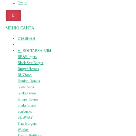
Везде
МЕНЮ САЙТА
ГЛАВНАЯ
+
-
ДОСТАВКА ЕДЫ
BB&Burgers
Black Star Burger
Burger Heroes
BUZfood
Dunkin Donuts
Glow Subs
Greka Gyros
Krispy Kreme
Shake Shack
Starbucks
SUBWAY
True Burgers
Wokker
Баскин Роббинс