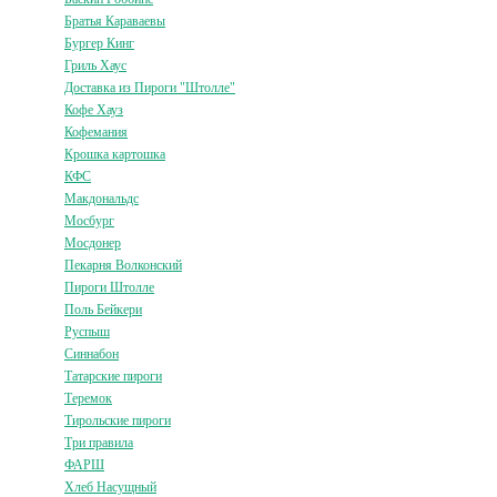
Братья Караваевы
Бургер Кинг
Гриль Хаус
Доставка из Пироги "Штолле"
Кофе Хауз
Кофемания
Крошка картошка
КФС
Макдональдс
Мосбург
Мосдонер
Пекарня Волконский
Пироги Штолле
Поль Бейкери
Руспыш
Синнабон
Татарские пироги
Теремок
Тирольские пироги
Три правила
ФАРШ
Хлеб Насущный