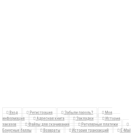
Вход
Регистрация
Забыли пароль?
Моя
информация
Адресная книга
Закладки
История
заказов
Файлы для скачивания
Регулярные платежи
Бонусные баллы
Возвраты
История транзакций
E-Mail