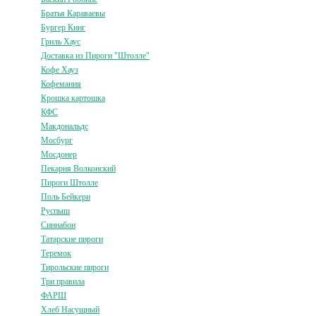
Братья Караваевы
Бургер Кинг
Гриль Хаус
Доставка из Пироги "Штолле"
Кофе Хауз
Кофемания
Крошка картошка
КФС
Макдональдс
Мосбург
Мосдонер
Пекарня Волконский
Пироги Штолле
Поль Бейкери
Руспыш
Синнабон
Татарские пироги
Теремок
Тирольские пироги
Три правила
ФАРШ
Хлеб Насущный