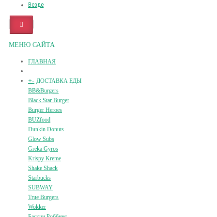
Везде
МЕНЮ САЙТА
ГЛАВНАЯ
+
-
ДОСТАВКА ЕДЫ
BB&Burgers
Black Star Burger
Burger Heroes
BUZfood
Dunkin Donuts
Glow Subs
Greka Gyros
Krispy Kreme
Shake Shack
Starbucks
SUBWAY
True Burgers
Wokker
Баскин Роббинс