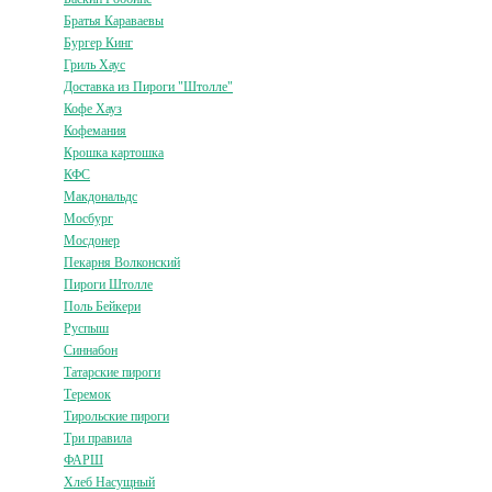
Братья Караваевы
Бургер Кинг
Гриль Хаус
Доставка из Пироги "Штолле"
Кофе Хауз
Кофемания
Крошка картошка
КФС
Макдональдс
Мосбург
Мосдонер
Пекарня Волконский
Пироги Штолле
Поль Бейкери
Руспыш
Синнабон
Татарские пироги
Теремок
Тирольские пироги
Три правила
ФАРШ
Хлеб Насущный