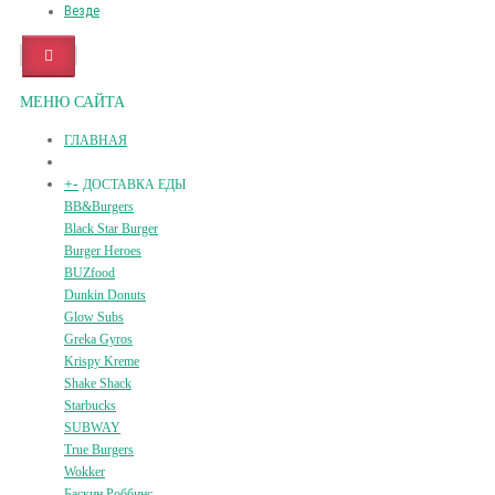
Везде
МЕНЮ САЙТА
ГЛАВНАЯ
+
-
ДОСТАВКА ЕДЫ
BB&Burgers
Black Star Burger
Burger Heroes
BUZfood
Dunkin Donuts
Glow Subs
Greka Gyros
Krispy Kreme
Shake Shack
Starbucks
SUBWAY
True Burgers
Wokker
Баскин Роббинс