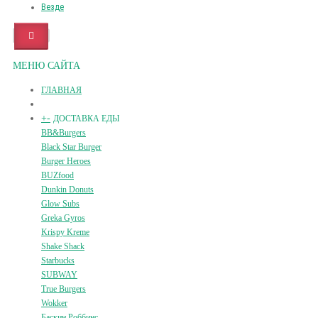
Везде
МЕНЮ САЙТА
ГЛАВНАЯ
+
-
ДОСТАВКА ЕДЫ
BB&Burgers
Black Star Burger
Burger Heroes
BUZfood
Dunkin Donuts
Glow Subs
Greka Gyros
Krispy Kreme
Shake Shack
Starbucks
SUBWAY
True Burgers
Wokker
Баскин Роббинс