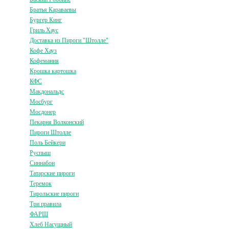
Братья Караваевы
Бургер Кинг
Гриль Хаус
Доставка из Пироги "Штолле"
Кофе Хауз
Кофемания
Крошка картошка
КФС
Макдональдс
Мосбург
Мосдонер
Пекарня Волконский
Пироги Штолле
Поль Бейкери
Руспыш
Синнабон
Татарские пироги
Теремок
Тирольские пироги
Три правила
ФАРШ
Хлеб Насущный