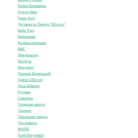
Братья Караваевы
Бургер Кинг
Гриль Хаус
Доставка из Пироги "Штолле"
Кофе Хауз
Кофемания
Крошка картошка
КФС
Макдональдс
Мосбург
Мосдонер
Пекарня Волконский
Пироги Штолле
Поль Бейкери
Руспыш
Синнабон
Татарские пироги
Теремок
Тирольские пироги
Три правила
ФАРШ
Хлеб Насущный