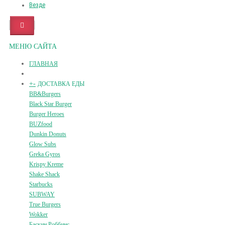
Везде
МЕНЮ САЙТА
ГЛАВНАЯ
+
-
ДОСТАВКА ЕДЫ
BB&Burgers
Black Star Burger
Burger Heroes
BUZfood
Dunkin Donuts
Glow Subs
Greka Gyros
Krispy Kreme
Shake Shack
Starbucks
SUBWAY
True Burgers
Wokker
Баскин Роббинс