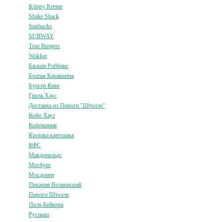
Krispy Kreme
Shake Shack
Starbucks
SUBWAY
True Burgers
Wokker
Баскин Роббинс
Братья Караваевы
Бургер Кинг
Гриль Хаус
Доставка из Пироги "Штолле"
Кофе Хауз
Кофемания
Крошка картошка
КФС
Макдональдс
Мосбург
Мосдонер
Пекарня Волконский
Пироги Штолле
Поль Бейкери
Руспыш