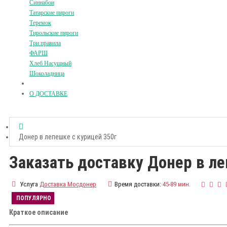
Синнабон
Татарские пироги
Теремок
Тирольские пироги
Три правила
ФАРШ
Хлеб Насущный
Шоколадница
О ДОСТАВКЕ
Донер в лепешке с курицей 350г
Заказать доставку Донер в ле
Услуга
Доставка Мосдонер
Время доставки:
45-89 мин.
ПОПУЛЯРНО
Краткое описание