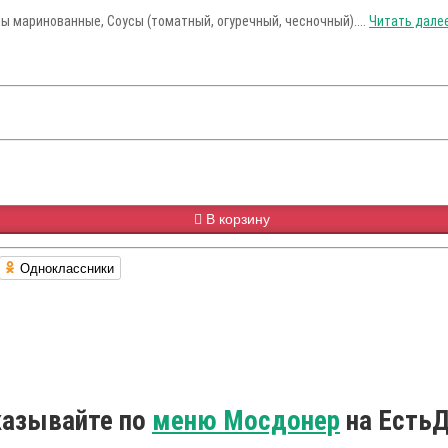
рцы маринованные, Соусы (томатный, огуречный, чесночный)....
Читать далее.
В корзину
Одноклассники
аказывайте по
меню Мосдонер
на ЕстьД