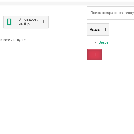
0
Tоваров,
на
0 р.
Везде
В корзине пусто!
Везде