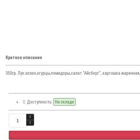
Краткое описание
350гр. Лук.зелен,огурцы,помидоры,салат "Айсберг", картошка жаренная
Доступность:
На складе