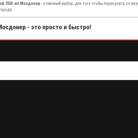
ой 350г из Мосдонер
- отличный выбор, для того чтобы перекусить со вк
города.
Мосдонер - это просто и быстро!