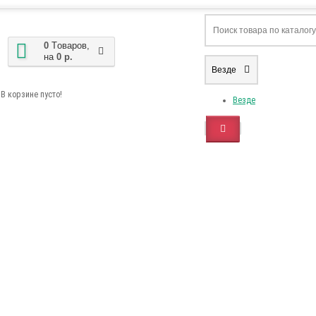
0
Tоваров,
на
0 р.
Везде
В корзине пусто!
Везде