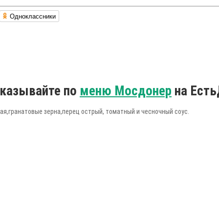
Одноклассники
аказывайте по
меню Мосдонер
на Есть
ная,гранатовые зерна,перец острый, томатный и чесночный соус.