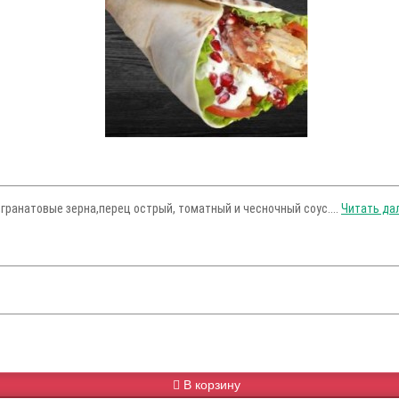
,гранатовые зерна,перец острый, томатный и чесночный соус....
Читать дал
В корзину