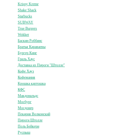
Krispy Kreme
Shake Shack
Starbucks
SUBWAY
True Burgers
Wokker
Баскин Роббинс
Братья Караваевы
Бургер Кинг
Гриль Хаус
Доставка из Пироги "Штолле"
Кофе Хауз
Кофемания
Крошка картошка
КФС
Макдональдс
Мосбург
Мосдонер
Пекарня Волконский
Пироги Штолле
Поль Бейкери
Руспыш