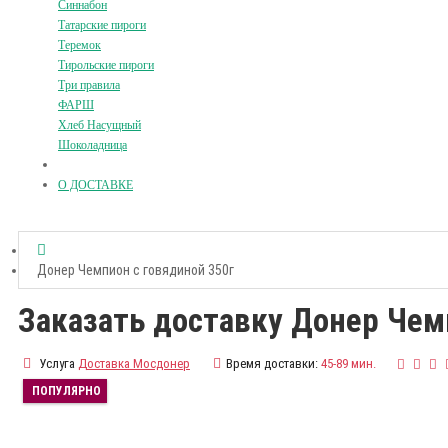
Синнабон
Татарские пироги
Теремок
Тирольские пироги
Три правила
ФАРШ
Хлеб Насущный
Шоколадница
О ДОСТАВКЕ
Донер Чемпион с говядиной 350г
Заказать доставку Донер Чем
Услуга
Доставка Мосдонер
Время доставки:
45-89 мин.
ПОПУЛЯРНО