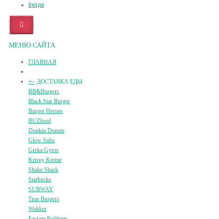
Везде
МЕНЮ САЙТА
ГЛАВНАЯ
+
-
ДОСТАВКА ЕДЫ
BB&Burgers
Black Star Burger
Burger Heroes
BUZfood
Dunkin Donuts
Glow Subs
Greka Gyros
Krispy Kreme
Shake Shack
Starbucks
SUBWAY
True Burgers
Wokker
Баскин Роббинс