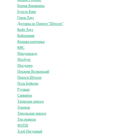
Братья Караваевы
Бургер Кинг
Гриль Хаус
Доставка из Пироги "Штолле"
Кофе Хауз
Кофемания
Крошка картошка
КФС
Макдональдс
Мосбург
Мосдонер
Пекарня Волконский
Пироги Штолле
Поль Бейкери
Руспыш
Синнабон
Татарские пироги
Теремок
Тирольские пироги
Три правила
ФАРШ
Хлеб Насущный