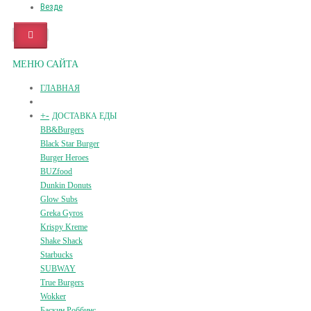
Везде
МЕНЮ САЙТА
ГЛАВНАЯ
+
-
ДОСТАВКА ЕДЫ
BB&Burgers
Black Star Burger
Burger Heroes
BUZfood
Dunkin Donuts
Glow Subs
Greka Gyros
Krispy Kreme
Shake Shack
Starbucks
SUBWAY
True Burgers
Wokker
Баскин Роббинс