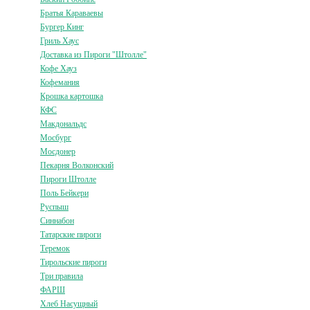
Братья Караваевы
Бургер Кинг
Гриль Хаус
Доставка из Пироги "Штолле"
Кофе Хауз
Кофемания
Крошка картошка
КФС
Макдональдс
Мосбург
Мосдонер
Пекарня Волконский
Пироги Штолле
Поль Бейкери
Руспыш
Синнабон
Татарские пироги
Теремок
Тирольские пироги
Три правила
ФАРШ
Хлеб Насущный