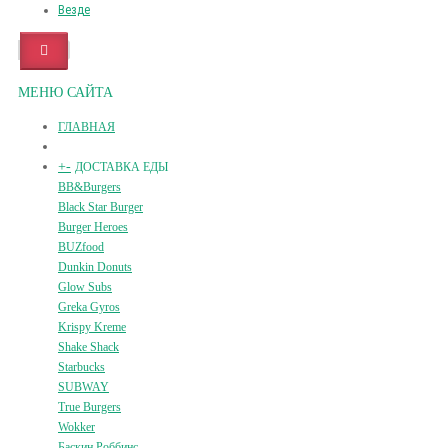
Везде
МЕНЮ САЙТА
ГЛАВНАЯ
+
-
ДОСТАВКА ЕДЫ
BB&Burgers
Black Star Burger
Burger Heroes
BUZfood
Dunkin Donuts
Glow Subs
Greka Gyros
Krispy Kreme
Shake Shack
Starbucks
SUBWAY
True Burgers
Wokker
Баскин Роббинс