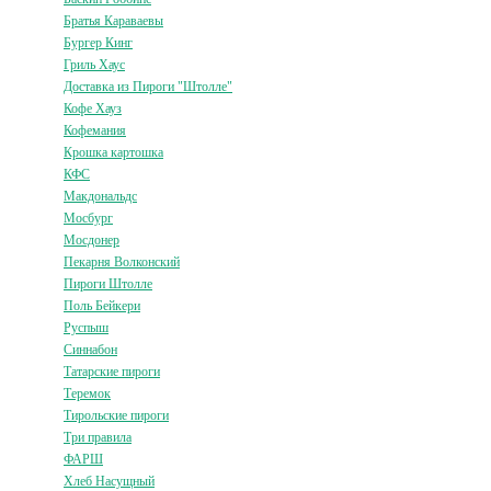
Братья Караваевы
Бургер Кинг
Гриль Хаус
Доставка из Пироги "Штолле"
Кофе Хауз
Кофемания
Крошка картошка
КФС
Макдональдс
Мосбург
Мосдонер
Пекарня Волконский
Пироги Штолле
Поль Бейкери
Руспыш
Синнабон
Татарские пироги
Теремок
Тирольские пироги
Три правила
ФАРШ
Хлеб Насущный